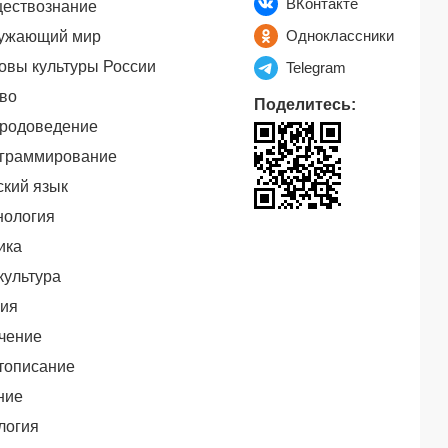
ВКонтакте
ествознание
Одноклассники
ужающий мир
овы культуры России
Telegram
во
Поделитесь:
родоведение
граммирование
ский язык
нология
ика
культура
ия
чение
тописание
ние
логия