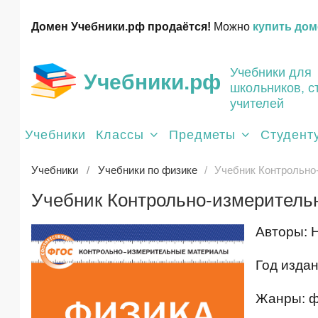
Домен Учебники.рф продаётся!
Можно
купить дом
Учебники для
Учебники.рф
школьников, с
учителей
Учебники
Классы
Предметы
Студент
Учебники
Учебники по физике
Учебник Контрольно-
Учебник Контрольно-измерительн
Авторы: Н
Год издан
Жанры: ф