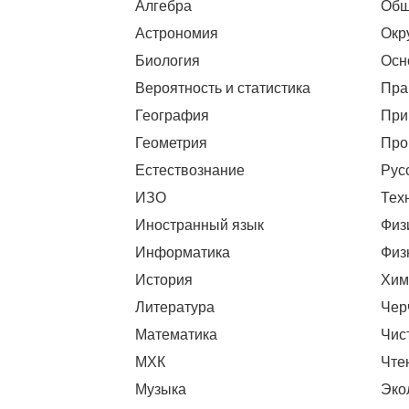
Алгебра
Общ
Астрономия
Окр
Биология
Осн
Вероятность и статистика
Пра
География
При
Геометрия
Про
Естествознание
Рус
ИЗО
Тех
Иностранный язык
Физ
Информатика
Физ
История
Хим
Литература
Чер
Математика
Чис
МХК
Чте
Музыка
Эко