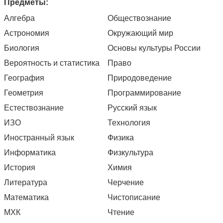
Предметы:
Алгебра
Обществознание
Астрономия
Окружающий мир
Биология
Основы культуры России
Вероятность и статистика
Право
География
Природоведение
Геометрия
Программирование
Естествознание
Русский язык
ИЗО
Технология
Иностранный язык
Физика
Информатика
Физкультура
История
Химия
Литература
Черчение
Математика
Чистописание
МХК
Чтение