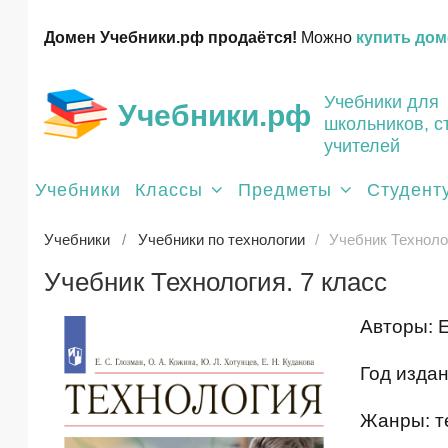
Домен Учебники.рф продаётся!
Можно
купить дом
Учебники для
Учебники.рф
школьников, с
учителей
Учебники
Классы
Предметы
Студент
Учебники
Учебники по технологии
Учебник Технолог
Учебник Технология. 7 класс
Авторы: Е
Год издан
Жанры: т