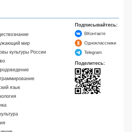
Подписывайтесь:
ВКонтакте
ествознание
Одноклассники
ужающий мир
овы культуры России
Telegram
во
Поделитесь:
родоведение
граммирование
ский язык
нология
ика
культура
ия
чение