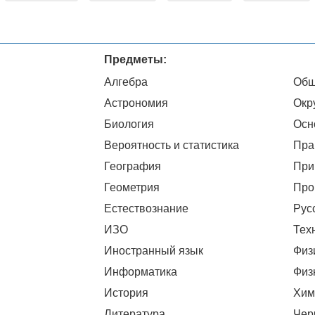
Предметы:
Алгебра
Общ
Астрономия
Окр
Биология
Осн
Вероятность и статистика
Пра
География
При
Геометрия
Про
Естествознание
Рус
ИЗО
Тех
Иностранный язык
Физ
Информатика
Физ
История
Хим
Литература
Чер