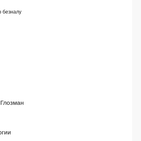
о безналу
. Глозман
огии