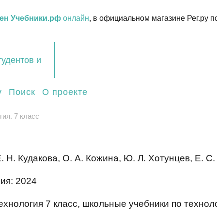
ен Учебники.рф
онлайн
, в официальном магазине Рег.ру п
тудентов и
у
Поиск
О проекте
ия. 7 класс
. Н. Кудакова, О. А. Кожина, Ю. Л. Хотунцев, Е. С
ия: 2024
ехнология 7 класс, школьные учебники по технол