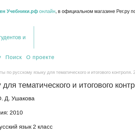
ен Учебники.рф
онлайн
, в официальном магазине Рег.ру п
тудентов и
у
Поиск
О проекте
ты по русскому языку для тематического и итогового контроля. 
для тематического и итогового контр
. Д. Ушакова
ия: 2010
сский язык 2 класс