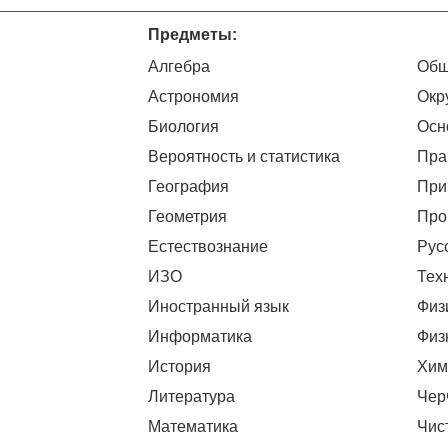
Предметы:
Алгебра
Общ
Астрономия
Окр
Биология
Осн
Вероятность и статистика
Пра
География
При
Геометрия
Про
Естествознание
Рус
ИЗО
Тех
Иностранный язык
Физ
Информатика
Физ
История
Хим
Литература
Чер
Математика
Чис