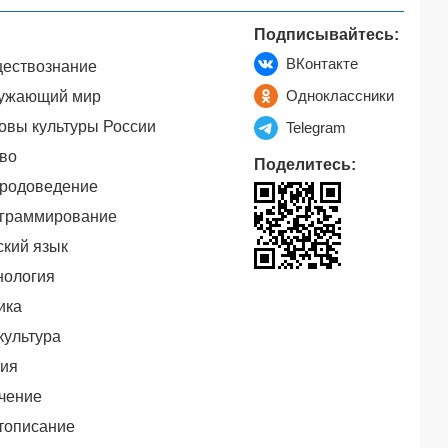
Подписывайтесь:
ВКонтакте
ествознание
Одноклассники
ужающий мир
овы культуры России
Telegram
во
Поделитесь:
родоведение
граммирование
ский язык
нология
ика
культура
ия
чение
тописание