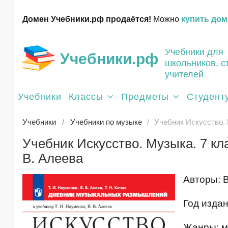
Домен Учебники.рф продаётся!
Можно
купить дом
Учебники для
Учебники.рф
школьников, с
учителей
Учебники
Классы
Предметы
Студент
Учебники
Учебники по музыке
Учебник Искусство. 
Учебник Искусство. Музыка. 7 кл
В. Алеева
Авторы: В
Год издан
Жанры: му