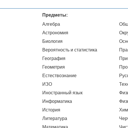
Предметы:
Алгебра
Общ
Астрономия
Окр
Биология
Осн
Вероятность и статистика
Пра
География
При
Геометрия
Про
Естествознание
Рус
ИЗО
Тех
Иностранный язык
Физ
Информатика
Физ
История
Хим
Литература
Чер
Математика
Чис