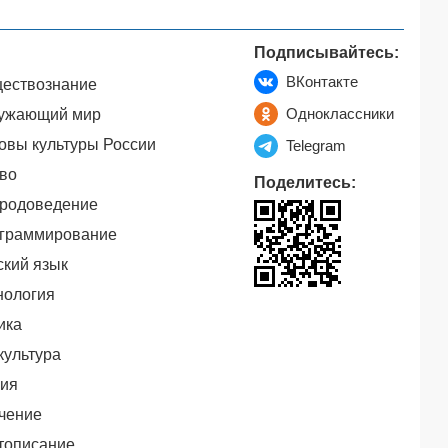
Подписывайтесь:
ВКонтакте
ествознание
Одноклассники
ужающий мир
овы культуры России
Telegram
во
Поделитесь:
родоведение
граммирование
ский язык
нология
ика
культура
ия
чение
тописание