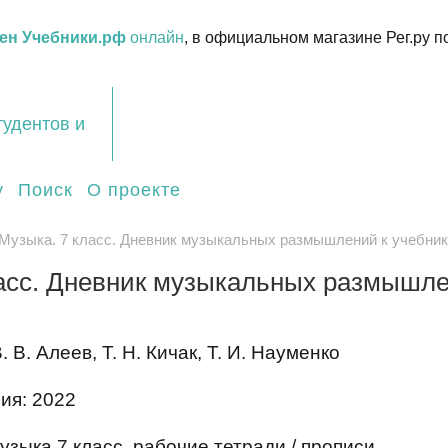
ен Учебники.рф
онлайн
, в официальном магазине Рег.ру п
тудентов и
у
Поиск
О проекте
Музыка. 7 класс. Дневник музыкальных размышлений к учебнику 
асс. Дневник музыкальных размышлен
. В. Алеев, Т. Н. Кичак, Т. И. Науменко
ия: 2022
зыка 7 класс, рабочие тетради / прописи