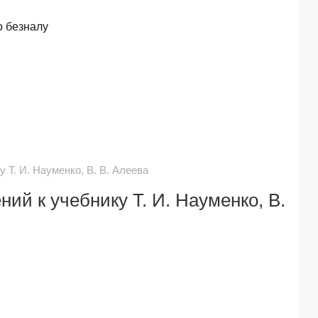
о безналу
Т. И. Науменко, В. В. Алеева
ий к учебнику Т. И. Науменко, В.