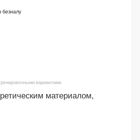
о безналу
 тренировочными вариантами
оретическим материалом,