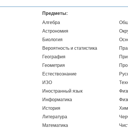
Предметы:
Алгебра
Общ
Астрономия
Окр
Биология
Осн
Вероятность и статистика
Пра
География
При
Геометрия
Про
Естествознание
Рус
ИЗО
Тех
Иностранный язык
Физ
Информатика
Физ
История
Хим
Литература
Чер
Математика
Чис