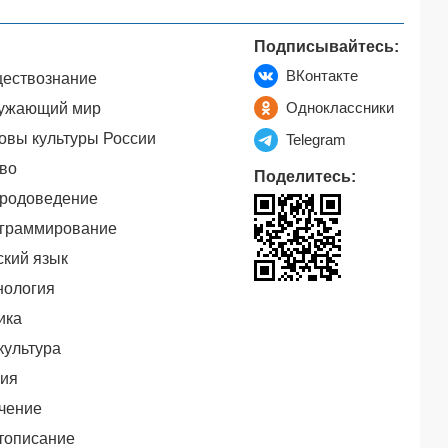
Подписывайтесь:
ВКонтакте
ествознание
Одноклассники
ужающий мир
овы культуры России
Telegram
во
Поделитесь:
родоведение
граммирование
ский язык
нология
ика
культура
ия
чение
тописание