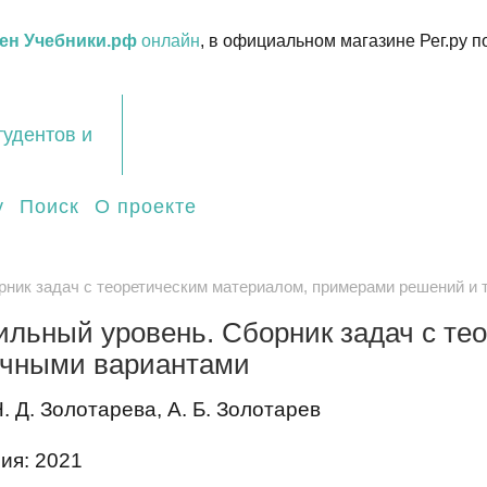
ен Учебники.рф
онлайн
, в официальном магазине Рег.ру п
тудентов и
у
Поиск
О проекте
рник задач с теоретическим материалом, примерами решений и
льный уровень. Сборник задач с те
очными вариантами
. Д. Золотарева, А. Б. Золотарев
ия: 2021