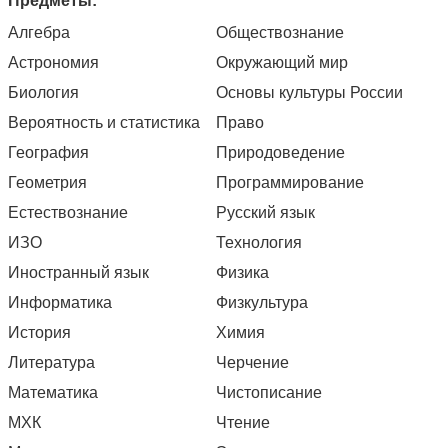
Предметы:
Алгебра
Обществознание
Астрономия
Окружающий мир
Биология
Основы культуры России
Вероятность и статистика
Право
География
Природоведение
Геометрия
Программирование
Естествознание
Русский язык
ИЗО
Технология
Иностранный язык
Физика
Информатика
Физкультура
История
Химия
Литература
Черчение
Математика
Чистописание
МХК
Чтение