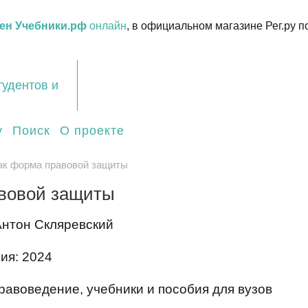
ен Учебники.рф
онлайн
, в официальном магазине Рег.ру п
тудентов и
у
Поиск
О проекте
ак форма правовой защиты
авовой защиты
Антон Скляревский
ия: 2024
равоведение, учебники и пособия для вузов