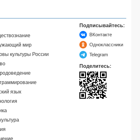
Подписывайтесь:
ВКонтакте
ествознание
Одноклассники
ужающий мир
овы культуры России
Telegram
во
Поделитесь:
родоведение
граммирование
ский язык
нология
ика
культура
ия
чение