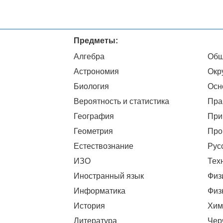
Предметы:
Алгебра
Общ
Астрономия
Окр
Биология
Осн
Вероятность и статистика
Пра
География
При
Геометрия
Про
Естествознание
Рус
ИЗО
Тех
Иностранный язык
Физ
Информатика
Физ
История
Хим
Литература
Чер