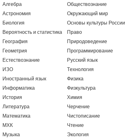
Алгебра
Обществознание
Астрономия
Окружающий мир
Биология
Основы культуры России
Вероятность и статистика
Право
География
Природоведение
Геометрия
Программирование
Естествознание
Русский язык
ИЗО
Технология
Иностранный язык
Физика
Информатика
Физкультура
История
Химия
Литература
Черчение
Математика
Чистописание
МХК
Чтение
Музыка
Экология