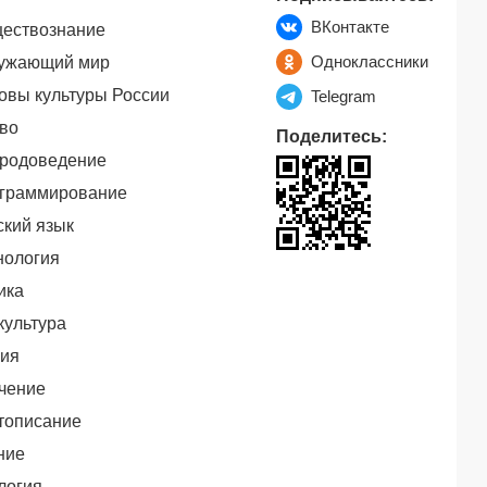
ВКонтакте
ествознание
Одноклассники
ужающий мир
овы культуры России
Telegram
во
Поделитесь:
родоведение
граммирование
ский язык
нология
ика
культура
ия
чение
тописание
ние
логия