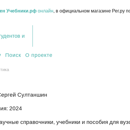
ен Учебники.рф
онлайн
, в официальном магазине Рег.ру п
тудентов и
у
Поиск
О проекте
птика
Сергей Султаншин
ия: 2024
аучные справочники, учебники и пособия для вуз