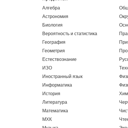
Алгебра
Общ
Астрономия
Окр
Биология
Осн
Вероятность и статистика
Пра
География
При
Геометрия
Про
Естествознание
Рус
ИЗО
Тех
Иностранный язык
Физ
Информатика
Физ
История
Хим
Литература
Чер
Математика
Чис
МХК
Чте
Музыка
Эко