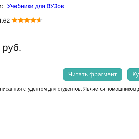
и:
Учебники для ВУЗов
4.62
 руб.
Читать фрагмент
Ку
аписанная студентом для студентов. Является помощником 