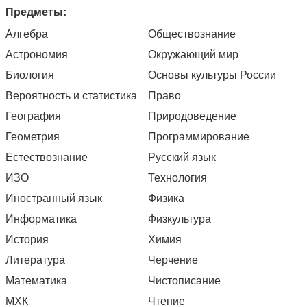
Предметы:
Алгебра
Обществознание
Астрономия
Окружающий мир
Биология
Основы культуры России
Вероятность и статистика
Право
География
Природоведение
Геометрия
Программирование
Естествознание
Русский язык
ИЗО
Технология
Иностранный язык
Физика
Информатика
Физкультура
История
Химия
Литература
Черчение
Математика
Чистописание
МХК
Чтение