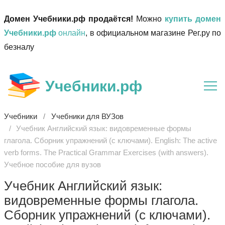
Домен Учебники.рф продаётся!
Можно
купить домен
Учебники.рф
онлайн
, в официальном магазине Рег.ру по
безналу
Учебники.рф
Учебники
Учебники для ВУЗов
Учебник Английский язык: видовременные формы
глагола. Сборник упражнений (с ключами). English: The active
verb forms. The Practical Grammar Exercises (with answers).
Учебное пособие для вузов
Учебник Английский язык:
видовременные формы глагола.
Сборник упражнений (с ключами).