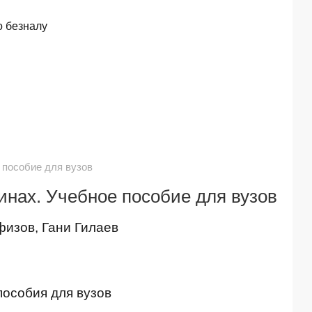
о безналу
 пособие для вузов
инах. Учебное пособие для вузов
физов, Гани Гилаев
пособия для вузов