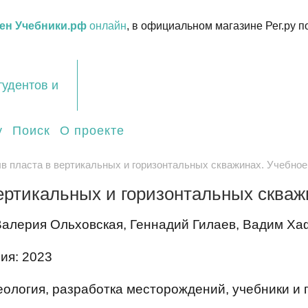
ен Учебники.рф
онлайн
, в официальном магазине Рег.ру п
тудентов и
у
Поиск
О проекте
в пласта в вертикальных и горизонтальных скважинах. Учебное
ертикальных и горизонтальных скваж
Валерия Ольховская, Геннадий Гилаев, Вадим Ха
ия: 2023
еология, разработка месторождений, учебники и 