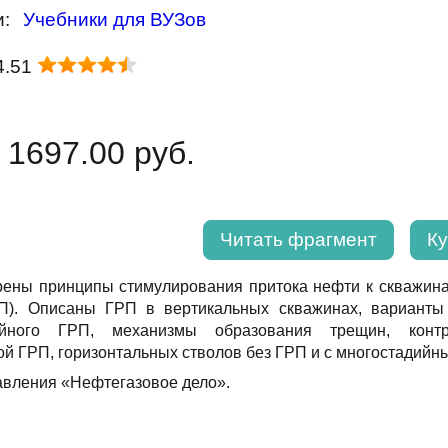
и:
Учебники для ВУЗов
4.51
 1697.00 руб.
Читать фрагмент
Ку
рены принципы стимулирования притока нефти к скважина
П). Описаны ГРП в вертикальных скважинах, варианты 
дийного ГРП, механизмы образования трещин, кон
ой ГРП, горизонтальных стволов без ГРП и с многостадийн
авления «Нефтегазовое дело».