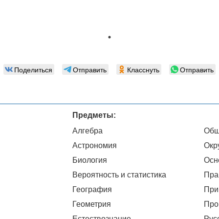
Поделиться
Отправить
Класснуть
Отправить
Предметы:
Алгебра
Общ
Астрономия
Окр
Биология
Осн
Вероятность и статистика
Пра
География
При
Геометрия
Про
Естествознание
Рус