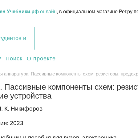
ен Учебники.рф
онлайн
, в официальном магазине Рег.ру п
тудентов и
у
Поиск
О проекте
я аппаратура. Пассивные компоненты схем: резисторы, предохр
. Пассивные компоненты схем: резис
ие устройства
И. К. Никифоров
ия: 2023
ебники и пособия для вузов, электроника