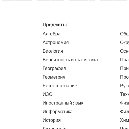
Предметы:
Алгебра
Общ
Астрономия
Окр
Биология
Осн
Вероятность и статистика
Пра
География
При
Геометрия
Про
Естествознание
Рус
ИЗО
Тех
Иностранный язык
Физ
Информатика
Физ
История
Хим
Литература
Чер