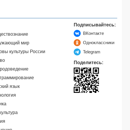
Подписывайтесь:
ВКонтакте
ествознание
Одноклассники
ужающий мир
овы культуры России
Telegram
во
Поделитесь:
родоведение
граммирование
ский язык
нология
ика
культура
ия
чение