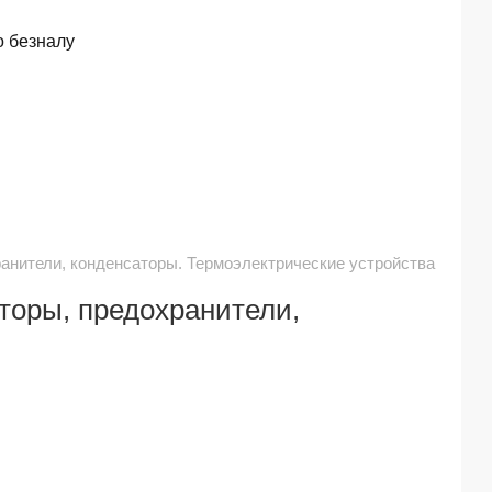
о безналу
анители, конденсаторы. Термоэлектрические устройства
торы, предохранители,