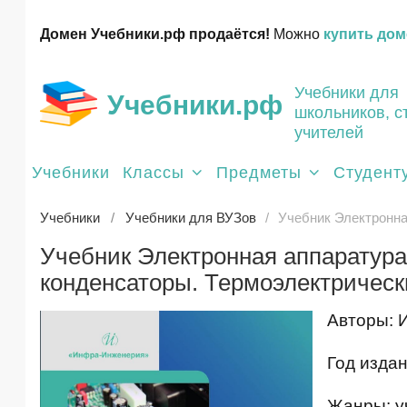
Домен Учебники.рф продаётся!
Можно
купить дом
Учебники для
Учебники.рф
школьников, с
учителей
Учебники
Классы
Предметы
Студент
Учебники
Учебники для ВУЗов
Учебник Электронна
Учебник Электронная аппаратура
конденсаторы. Термоэлектрическ
Авторы: 
Год издан
Жанры: уч