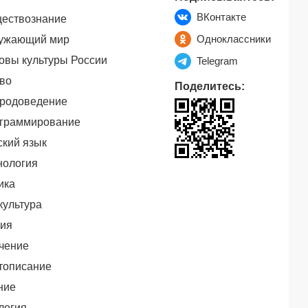
ВКонтакте
ествознание
Одноклассники
ужающий мир
овы культуры России
Telegram
во
Поделитесь:
родоведение
граммирование
ский язык
нология
ика
культура
ия
чение
тописание
ние
логия