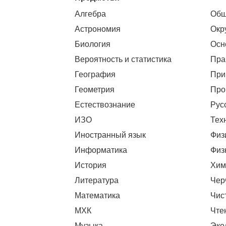
Алгебра
Общ
Астрономия
Окр
Биология
Осн
Вероятность и статистика
Пра
География
При
Геометрия
Про
Естествознание
Рус
ИЗО
Тех
Иностранный язык
Физ
Информатика
Физ
История
Хим
Литература
Чер
Математика
Чис
МХК
Чте
Музыка
Эко