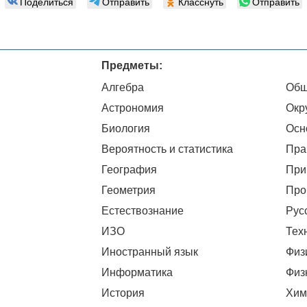
Поделиться
Отправить
Класснуть
Отправить
Предметы:
Алгебра
Общ
Астрономия
Окр
Биология
Осн
Вероятность и статистика
Пра
География
При
Геометрия
Про
Естествознание
Рус
ИЗО
Тех
Иностранный язык
Физ
Информатика
Физ
История
Хим