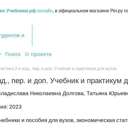
ен Учебники.рф
онлайн
, в официальном магазине Рег.ру п
тудентов и
у
Поиск
О проекте
истики 2-е изд., пер. и доп. Учебник и практикум для вузов
д., пер. и доп. Учебник и практикум 
Владислава Николаевна Долгова, Татьяна Юрьев
ия: 2023
ебники и пособия для вузов, экономическая стат