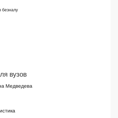
о безналу
для вузов
на Медведева
истика