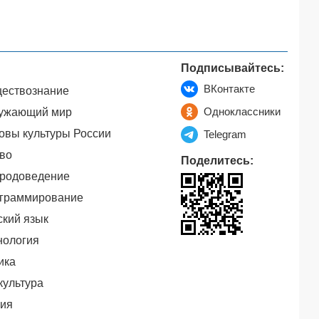
Подписывайтесь:
ВКонтакте
ествознание
Одноклассники
ужающий мир
овы культуры России
Telegram
во
Поделитесь:
родоведение
граммирование
ский язык
нология
ика
культура
ия