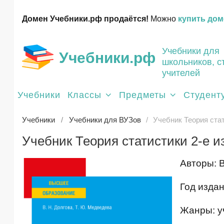
Домен Учебники.рф продаётся!
Можно
купить дом
Учебники для
Учебники.рф
школьников, с
учителей
Учебники
Классы
Предметы
Студент
Учебники
Учебники для ВУЗов
Учебник Теория стат
Учебник Теория статистики 2-е из
Авторы: 
Год издан
Жанры: уч