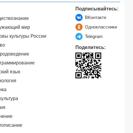
Подписывайтесь:
ВКонтакте
ествознание
Одноклассники
ужающий мир
овы культуры России
Telegram
во
Поделитесь:
родоведение
граммирование
ский язык
нология
ика
культура
ия
чение
тописание