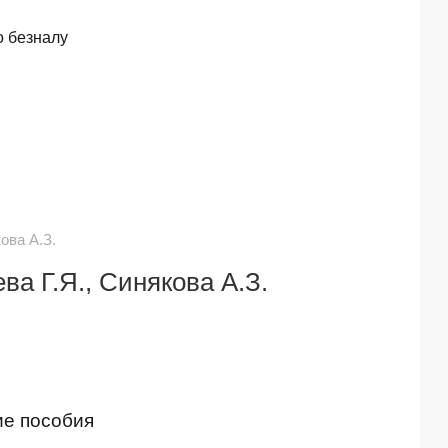
о безналу
ова А.З.
а Г.Я., Синякова А.З.
ие пособия