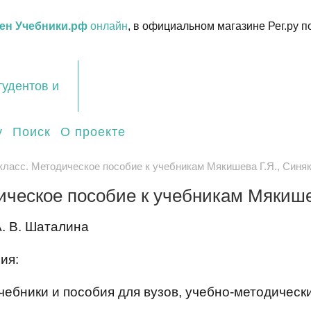
ен Учебники.рф
онлайн
, в официальном магазине Рег.ру п
тудентов и
у
Поиск
О проекте
класс. Методическое пособие к учебникам Мякишева Г.Я., Синяк
ическое пособие к учебникам Мякишев
А. В. Шаталина
ия:
чебники и пособия для вузов, учебно-методическ