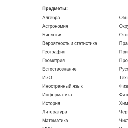
Предметы:
Алгебра
Общ
Астрономия
Окр
Биология
Осн
Вероятность и статистика
Пра
География
При
Геометрия
Про
Естествознание
Рус
ИЗО
Тех
Иностранный язык
Физ
Информатика
Физ
История
Хим
Литература
Чер
Математика
Чис