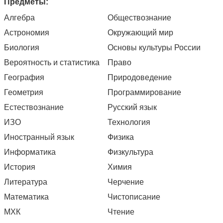
Предметы:
Алгебра
Обществознание
Астрономия
Окружающий мир
Биология
Основы культуры России
Вероятность и статистика
Право
География
Природоведение
Геометрия
Программирование
Естествознание
Русский язык
ИЗО
Технология
Иностранный язык
Физика
Информатика
Физкультура
История
Химия
Литература
Черчение
Математика
Чистописание
МХК
Чтение