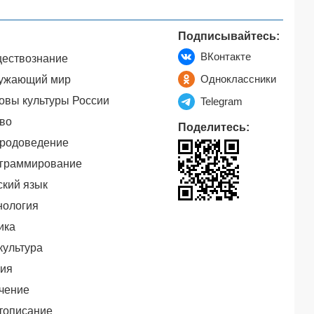
Подписывайтесь:
ВКонтакте
ествознание
Одноклассники
ужающий мир
овы культуры России
Telegram
во
Поделитесь:
родоведение
граммирование
ский язык
нология
ика
культура
ия
чение
тописание