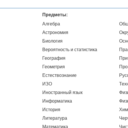
Предметы:
Алгебра
Общ
Астрономия
Окр
Биология
Осн
Вероятность и статистика
Пра
География
При
Геометрия
Про
Естествознание
Рус
ИЗО
Тех
Иностранный язык
Физ
Информатика
Физ
История
Хим
Литература
Чер
Математика
Чис