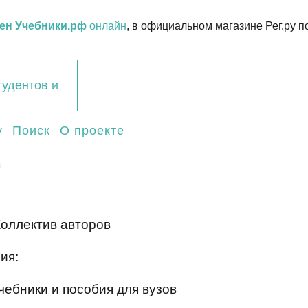
ен Учебники.рф
онлайн
, в официальном магазине Рег.ру п
тудентов и
у
Поиск
О проекте
а
Коллектив авторов
ия:
чебники и пособия для вузов