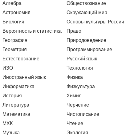
Алгебра
Обществознание
Астрономия
Окружающий мир
Биология
Основы культуры России
Вероятность и статистика
Право
География
Природоведение
Геометрия
Программирование
Естествознание
Русский язык
ИЗО
Технология
Иностранный язык
Физика
Информатика
Физкультура
История
Химия
Литература
Черчение
Математика
Чистописание
МХК
Чтение
Музыка
Экология