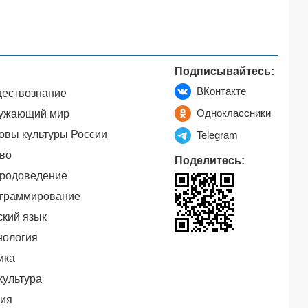
Подписывайтесь:
ВКонтакте
ествознание
Одноклассники
ужающий мир
овы культуры России
Telegram
во
Поделитесь:
родоведение
граммирование
ский язык
нология
ика
культура
ия