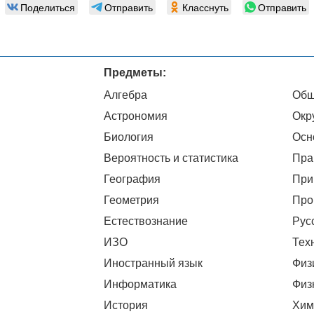
Поделиться
Отправить
Класснуть
Отправить
Предметы:
Алгебра
Общ
Астрономия
Окр
Биология
Осн
Вероятность и статистика
Пра
География
При
Геометрия
Про
Естествознание
Рус
ИЗО
Тех
Иностранный язык
Физ
Информатика
Физ
История
Хим