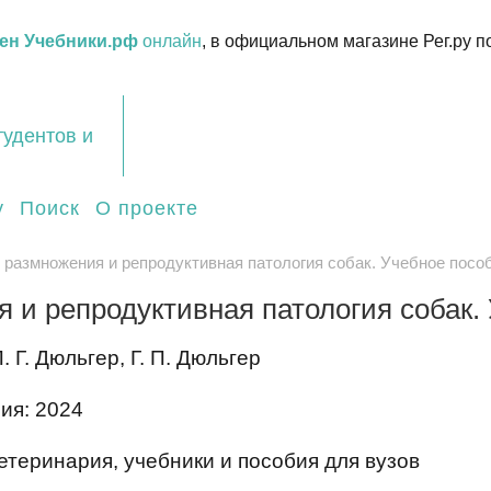
ен Учебники.рф
онлайн
, в официальном магазине Рег.ру п
тудентов и
у
Поиск
О проекте
 размножения и репродуктивная патология собак. Учебное посо
 и репродуктивная патология собак.
. Г. Дюльгер, Г. П. Дюльгер
ия: 2024
етеринария, учебники и пособия для вузов