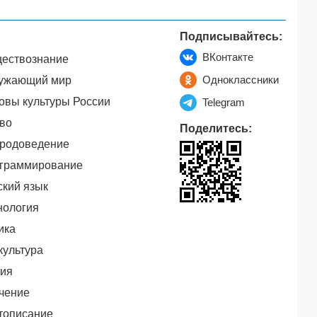
Подписывайтесь:
ВКонтакте
ествознание
Одноклассники
ужающий мир
овы культуры России
Telegram
во
Поделитесь:
родоведение
граммирование
ский язык
нология
ика
культура
ия
чение
тописание