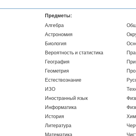
Предметы:
Алгебра
Общ
Астрономия
Окр
Биология
Осн
Вероятность и статистика
Пра
География
При
Геометрия
Про
Естествознание
Рус
ИЗО
Тех
Иностранный язык
Физ
Информатика
Физ
История
Хим
Литература
Чер
Математика
Чис