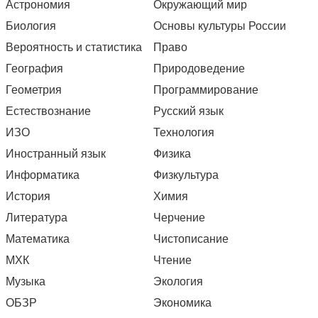
Астрономия
Окружающий мир
Биология
Основы культуры России
Вероятность и статистика
Право
География
Природоведение
Геометрия
Программирование
Естествознание
Русский язык
ИЗО
Технология
Иностранный язык
Физика
Информатика
Физкультура
История
Химия
Литература
Черчение
Математика
Чистописание
МХК
Чтение
Музыка
Экология
ОБЗР
Экономика