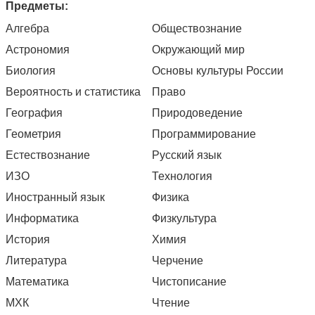
Предметы:
Алгебра
Обществознание
Астрономия
Окружающий мир
Биология
Основы культуры России
Вероятность и статистика
Право
География
Природоведение
Геометрия
Программирование
Естествознание
Русский язык
ИЗО
Технология
Иностранный язык
Физика
Информатика
Физкультура
История
Химия
Литература
Черчение
Математика
Чистописание
МХК
Чтение