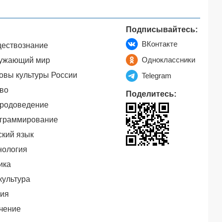
Подписывайтесь:
ВКонтакте
ествознание
Одноклассники
ужающий мир
овы культуры России
Telegram
во
Поделитесь:
родоведение
граммирование
ский язык
нология
ика
культура
ия
чение