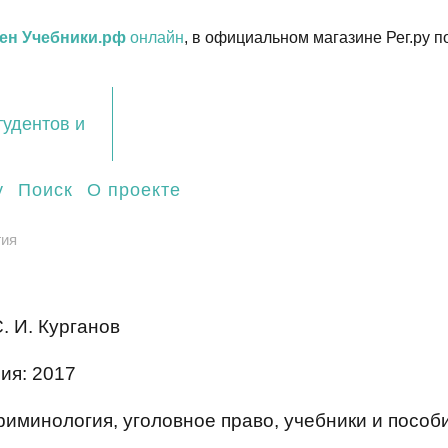
ен Учебники.рф
онлайн
, в официальном магазине Рег.ру п
тудентов и
у
Поиск
О проекте
гия
. И. Курганов
ия: 2017
риминология, уголовное право, учебники и пособ