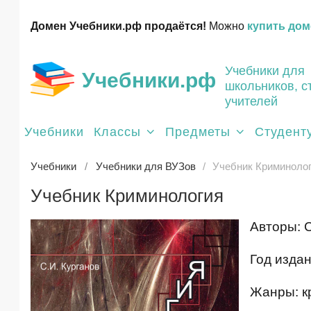
Домен Учебники.рф продаётся!
Можно
купить дом
Учебники для
Учебники.рф
школьников, с
учителей
Учебники
Классы
Предметы
Студент
Учебники
Учебники для ВУЗов
Учебник Криминоло
Учебник Криминология
Авторы: С
Год издан
Жанры: к