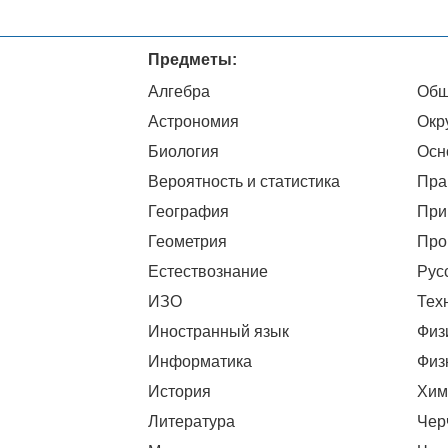
Предметы:
Алгебра
Общ
Астрономия
Окр
Биология
Осн
Вероятность и статистика
Пра
География
При
Геометрия
Про
Естествознание
Рус
ИЗО
Тех
Иностранный язык
Физ
Информатика
Физ
История
Хим
Литература
Чер