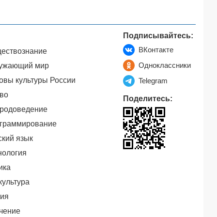
Подписывайтесь:
ВКонтакте
ествознание
Одноклассники
ужающий мир
овы культуры России
Telegram
во
Поделитесь:
родоведение
граммирование
ский язык
нология
ика
культура
ия
чение