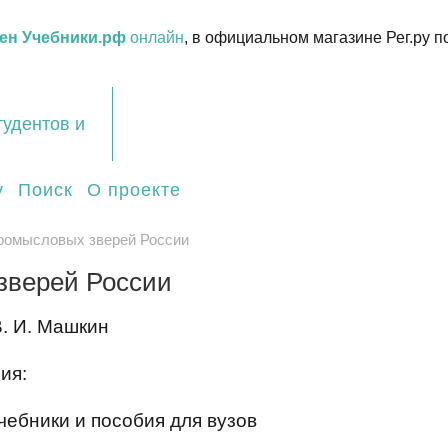
ен Учебники.рф
онлайн
, в официальном магазине Рег.ру п
тудентов и
у
Поиск
О проекте
ромысловых зверей России
зверей России
В. И. Машкин
ия:
чебники и пособия для вузов