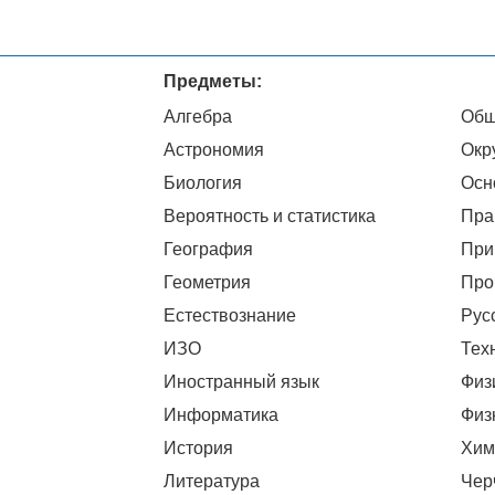
Предметы:
Алгебра
Общ
Астрономия
Окр
Биология
Осн
Вероятность и статистика
Пра
География
При
Геометрия
Про
Естествознание
Рус
ИЗО
Тех
Иностранный язык
Физ
Информатика
Физ
История
Хим
Литература
Чер