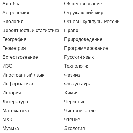
Алгебра
Обществознание
Астрономия
Окружающий мир
Биология
Основы культуры России
Вероятность и статистика
Право
География
Природоведение
Геометрия
Программирование
Естествознание
Русский язык
ИЗО
Технология
Иностранный язык
Физика
Информатика
Физкультура
История
Химия
Литература
Черчение
Математика
Чистописание
МХК
Чтение
Музыка
Экология