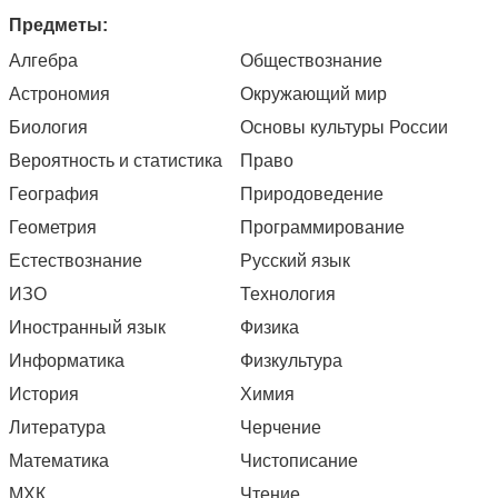
Предметы:
Алгебра
Обществознание
Астрономия
Окружающий мир
Биология
Основы культуры России
Вероятность и статистика
Право
География
Природоведение
Геометрия
Программирование
Естествознание
Русский язык
ИЗО
Технология
Иностранный язык
Физика
Информатика
Физкультура
История
Химия
Литература
Черчение
Математика
Чистописание
МХК
Чтение