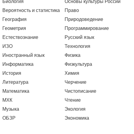
Биология
Основы культуры России
Вероятность и статистика
Право
География
Природоведение
Геометрия
Программирование
Естествознание
Русский язык
ИЗО
Технология
Иностранный язык
Физика
Информатика
Физкультура
История
Химия
Литература
Черчение
Математика
Чистописание
МХК
Чтение
Музыка
Экология
ОБЗР
Экономика