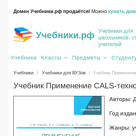
Домен Учебники.рф продаётся!
Можно
купить дом
Учебники для
Учебники.рф
школьников, с
учителей
Учебники
Классы
Предметы
Студент
Учебники
Учебники для ВУЗов
Учебник Применение
Учебник Применение CALS-техно
Авторы: Д
Год издан
Жанры: у