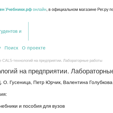
ен Учебники.рф
онлайн
, в официальном магазине Рег.ру п
тудентов и
у
Поиск
О проекте
 CALS-технологий на предприятии. Лабораторные работы
логий на предприятии. Лабораторны
. О. Гусеница, Петр Юрчик, Валентина Голубкова
ия:
чебники и пособия для вузов