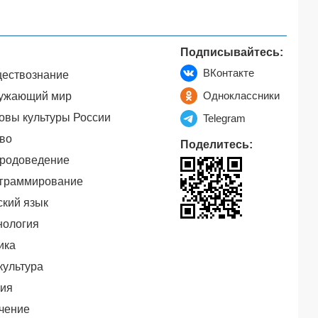
Подписывайтесь:
ВКонтакте
ествознание
Одноклассники
ужающий мир
овы культуры России
Telegram
во
Поделитесь:
родоведение
граммирование
ский язык
нология
ика
культура
ия
чение