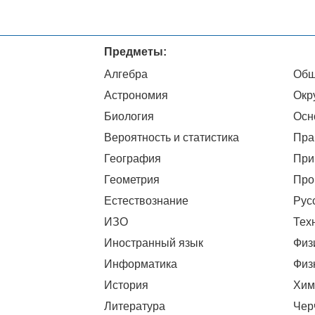
Предметы:
Алгебра
Общ
Астрономия
Окр
Биология
Осн
Вероятность и статистика
Пра
География
При
Геометрия
Про
Естествознание
Рус
ИЗО
Тех
Иностранный язык
Физ
Информатика
Физ
История
Хим
Литература
Чер