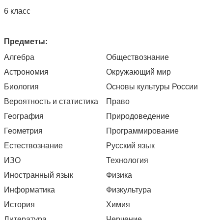
6 класс
Предметы:
Алгебра
Обществознание
Астрономия
Окружающий мир
Биология
Основы культуры России
Вероятность и статистика
Право
География
Природоведение
Геометрия
Программирование
Естествознание
Русский язык
ИЗО
Технология
Иностранный язык
Физика
Информатика
Физкультура
История
Химия
Литература
Черчение