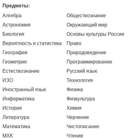
Предметы:
Алгебра
Обществознание
Астрономия
Окружающий мир
Биология
Основы культуры России
Вероятность и статистика
Право
География
Природоведение
Геометрия
Программирование
Естествознание
Русский язык
ИЗО
Технология
Иностранный язык
Физика
Информатика
Физкультура
История
Химия
Литература
Черчение
Математика
Чистописание
МХК
Чтение