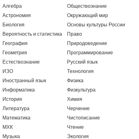
Алгебра
Обществознание
Астрономия
Окружающий мир
Биология
Основы культуры России
Вероятность и статистика
Право
География
Природоведение
Геометрия
Программирование
Естествознание
Русский язык
ИЗО
Технология
Иностранный язык
Физика
Информатика
Физкультура
История
Химия
Литература
Черчение
Математика
Чистописание
МХК
Чтение
Музыка
Экология