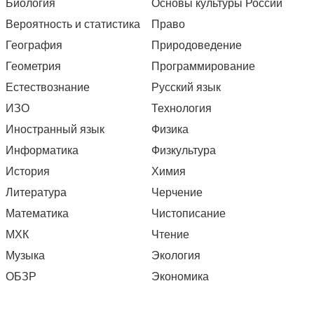
Биология
Основы культуры России
Вероятность и статистика
Право
География
Природоведение
Геометрия
Программирование
Естествознание
Русский язык
ИЗО
Технология
Иностранный язык
Физика
Информатика
Физкультура
История
Химия
Литература
Черчение
Математика
Чистописание
МХК
Чтение
Музыка
Экология
ОБЗР
Экономика