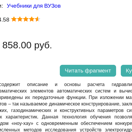
и:
Учебники для ВУЗов
4.58
 858.00 руб.
Читать фрагмент
Ку
одержит описание и основы расчета гидравлическ
евматических элементов автоматических систем и вычи
приведены их передаточные функции. При изложении ма
нтов – так называемое динамическое конструирование, з
еских, газодинамических и конструктивных параметров с
х характеристик. Данная технология обучения позвол
дом «ноу-хау» с одновременным обеспечением конкуре
сленных методов исследования устройств электрогидро