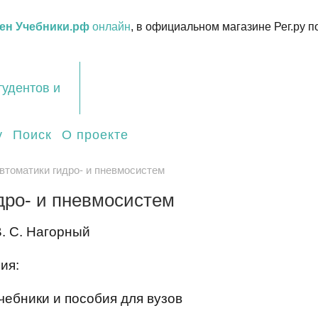
ен Учебники.рф
онлайн
, в официальном магазине Рег.ру п
тудентов и
у
Поиск
О проекте
втоматики гидро- и пневмосистем
дро- и пневмосистем
. С. Нагорный
ия:
чебники и пособия для вузов