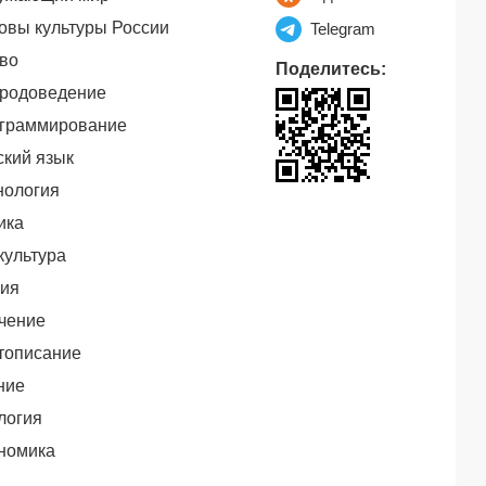
овы культуры России
Telegram
во
Поделитесь:
родоведение
граммирование
ский язык
нология
ика
культура
ия
чение
тописание
ние
логия
номика