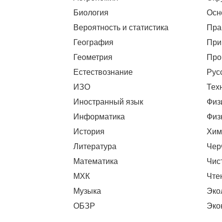
Биология
Осн
Вероятность и статистика
Пра
География
При
Геометрия
Про
Естествознание
Рус
ИЗО
Тех
Иностранный язык
Физ
Информатика
Физ
История
Хим
Литература
Чер
Математика
Чис
МХК
Чте
Музыка
Эко
ОБЗР
Эко