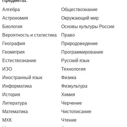
Предметы:
Алгебра
Обществознание
Астрономия
Окружающий мир
Биология
Основы культуры России
Вероятность и статистика
Право
География
Природоведение
Геометрия
Программирование
Естествознание
Русский язык
ИЗО
Технология
Иностранный язык
Физика
Информатика
Физкультура
История
Химия
Литература
Черчение
Математика
Чистописание
МХК
Чтение