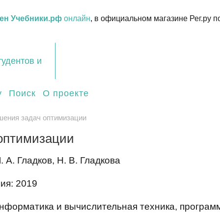
ен Учебники.рф
онлайн
, в официальном магазине Рег.ру п
тудентов и
у
Поиск
О проекте
шения задач оптимизации
оптимизации
. А. Гладков, Н. В. Гладкова
ия: 2019
нформатика и вычислительная техника, программ