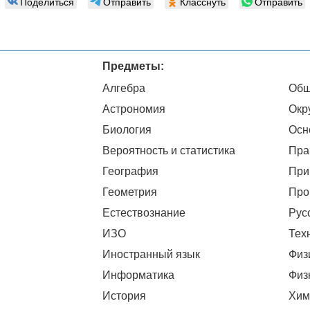
Поделиться
Отправить
Класснуть
Отправить
Предметы:
Алгебра
Общ
Астрономия
Окр
Биология
Осн
Вероятность и статистика
Пра
География
При
Геометрия
Про
Естествознание
Рус
ИЗО
Тех
Иностранный язык
Физ
Информатика
Физ
История
Хим