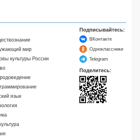
Подписывайтесь:
ВКонтакте
ествознание
Одноклассники
ужающий мир
овы культуры России
Telegram
во
Поделитесь:
родоведение
граммирование
ский язык
нология
ика
культура
ия