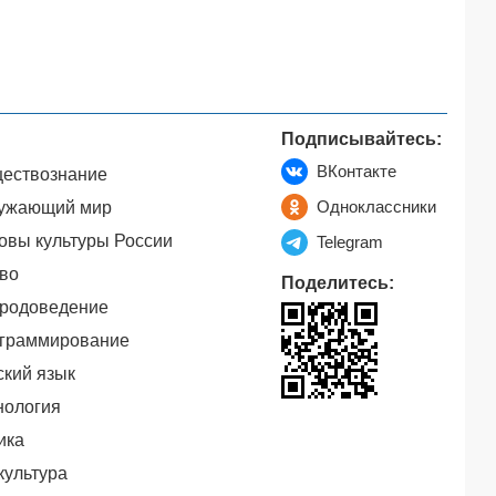
Подписывайтесь:
ВКонтакте
ествознание
Одноклассники
ужающий мир
овы культуры России
Telegram
во
Поделитесь:
родоведение
граммирование
ский язык
нология
ика
культура