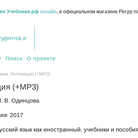
ен Учебники.рф
онлайн
, в официальном магазине Рег.ру п
тудентов и
у
Поиск
О проекте
мика. Интонация (+MP3)
ция (+MP3)
И. В. Одинцова
ия: 2017
сский язык как иностранный, учебники и пособия