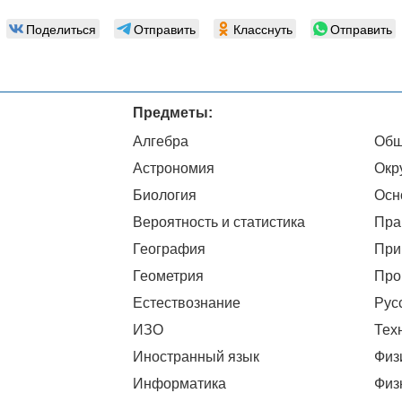
Поделиться
Отправить
Класснуть
Отправить
Предметы:
Алгебра
Общ
Астрономия
Окр
Биология
Осн
Вероятность и статистика
Пра
География
При
Геометрия
Про
Естествознание
Рус
ИЗО
Тех
Иностранный язык
Физ
Информатика
Физ