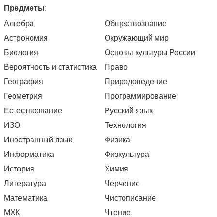
Предметы:
Алгебра
Обществознание
Астрономия
Окружающий мир
Биология
Основы культуры России
Вероятность и статистика
Право
География
Природоведение
Геометрия
Программирование
Естествознание
Русский язык
ИЗО
Технология
Иностранный язык
Физика
Информатика
Физкультура
История
Химия
Литература
Черчение
Математика
Чистописание
МХК
Чтение