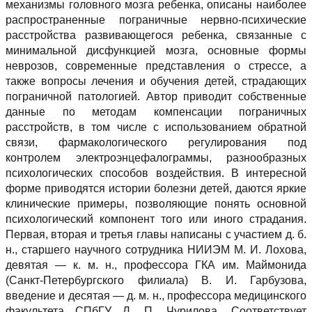
механизмы головного мозга ребенка, описаны наиболее
распространенные пограничные нервно-психические
расстройства развивающегося ребенка, связанные с
минимальной дисфункцией мозга, основные формы
неврозов, современные представления о стрессе, а
также вопросы лечения и обучения детей, страдающих
пограничной патологией. Автор приводит собственные
данные по методам компенсации пограничных
расстройств, в том числе с использованием обратной
связи, фармакологического регулирования под
контролем электроэнцефалограммы, разнообразных
психологических способов воздействия. В интересной
форме приводятся истории болезни детей, даются яркие
клинические примеры, позволяющие понять основной
психологический компонент того или иного страдания.
Первая, вторая и третья главы написаны с участием д. б.
н., старшего научного сотрудника НИИЭМ М. И. Лохова,
девятая — к. м. н., профессора ГКА им. Маймонида
(Санкт-Петербургского филиала) В. И. Гарбузова,
введение и десятая — д. м. н., профессора медицинского
факультета СПбГУ Л. П. Чурилова. Соответствует