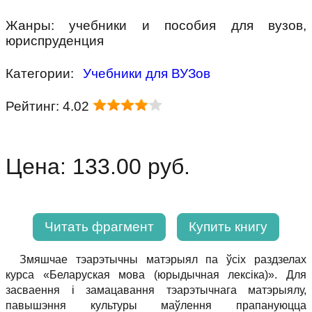
Жанры: учебники и пособия для вузов,
юриспруденция
Категории:
Учебники для ВУЗов
Рейтинг: 4.02
Цена: 133.00 руб.
Читать фрагмент
Купить книгу
Змяшчае тэарэтычны матэрыял па ўсіх раздзелах
курса «Беларуская мова (юрыдычная лексіка)». Для
засваення і замацавання тэарэтычнага матэрыялу,
павышэння культуры маўлення прапануюцца