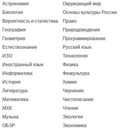
Астрономия
Окружающий мир
Биология
Основы культуры России
Вероятность и статистика
Право
География
Природоведение
Геометрия
Программирование
Естествознание
Русский язык
ИЗО
Технология
Иностранный язык
Физика
Информатика
Физкультура
История
Химия
Литература
Черчение
Математика
Чистописание
МХК
Чтение
Музыка
Экология
ОБЗР
Экономика