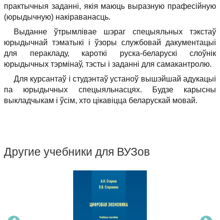
практычныя заданні, якія маюць выразную прафесійную
(юрыдычную) накіраванасць.
Выданне ўтрымлівае шэраг спецыяльных тэкстаў
юрыдычнай тэматыкі і ўзоры службовай дакументацыі
для перакладу, кароткі руска-беларускі слоўнік
юрыдычных тэрмінаў, тэсты і заданні для самакантролю.
Для курсантаў і студэнтаў устаноў вышэйшай адукацыі
па юрыдычных спецыяльнасцях. Будзе карысны
выкладчыкам і ўсім, хто цікавіцца беларускай мовай.
Другие учебники для ВУЗов