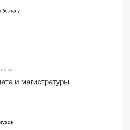
о безналу
ратуры
ата и магистратуры
вузов