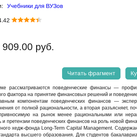
и:
Учебники для ВУЗов
4.42
 909.00 руб.
Читать фрагмент
Ку
ике рассматриваются поведенческие финансы — профил
ого фактора на принятие финансовых решений и поведени
лавным компонентам поведенческих финансов — экспер
онения от полной рациональности, а вторая разъясняет, п
 привносимую на рынок менее рациональными или нера
 и претензии поведенческих финансов на роль новой фина
ного хедж-фонда Long-Term Capital Management. Содержа
тандарта высшего образования. Для студентов бакалаври