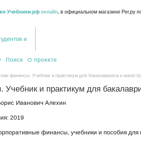
ен Учебники.рф
онлайн
, в официальном магазине Рег.ру п
тудентов и
у
Поиск
О проекте
кие финансы. Учебник и практикум для бакалавриата и магист
 Учебник и практикум для бакалаври
Борис Иванович Алехин
ия: 2019
орпоративные финансы, учебники и пособия для 