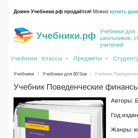
Домен Учебники.рф продаётся!
Можно
купить дом
Учебники для
Учебники.рф
школьников, с
учителей
Учебники
Классы
Предметы
Студент
Учебники
Учебники для ВУЗов
Учебник Поведенчес
Учебник Поведенческие финансы.
Авторы: 
Год издан
Жанры: к