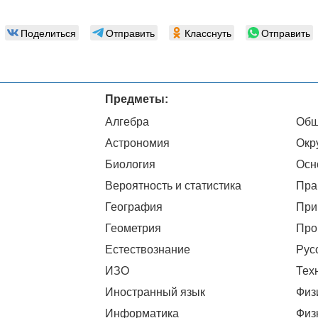
Поделиться
Отправить
Класснуть
Отправить
Предметы:
Алгебра
Общ
Астрономия
Окр
Биология
Осн
Вероятность и статистика
Пра
География
При
Геометрия
Про
Естествознание
Рус
ИЗО
Тех
Иностранный язык
Физ
Информатика
Физ