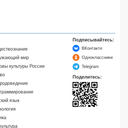
Подписывайтесь:
ВКонтакте
ествознание
Одноклассники
ужающий мир
овы культуры России
Telegram
во
Поделитесь:
родоведение
граммирование
ский язык
нология
ика
культура