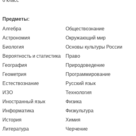
6 класс
Предметы:
Алгебра
Обществознание
Астрономия
Окружающий мир
Биология
Основы культуры России
Вероятность и статистика
Право
География
Природоведение
Геометрия
Программирование
Естествознание
Русский язык
ИЗО
Технология
Иностранный язык
Физика
Информатика
Физкультура
История
Химия
Литература
Черчение