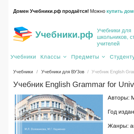
Домен Учебники.рф продаётся!
Можно
купить дом
Учебники для
Учебники.рф
школьников, с
учителей
Учебники
Классы
Предметы
Студент
Учебники
Учебники для ВУЗов
Учебник English Gram
Учебник English Grammar for Unive
Авторы: М
Год издан
Жанры: ан