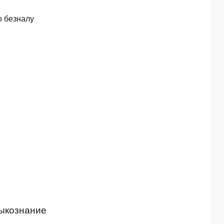
о безналу
зыкознание