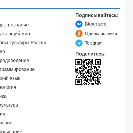
Подписывайтесь:
ВКонтакте
ествознание
Одноклассники
ужающий мир
овы культуры России
Telegram
во
Поделитесь:
родоведение
граммирование
ский язык
нология
ика
культура
ия
чение
тописание