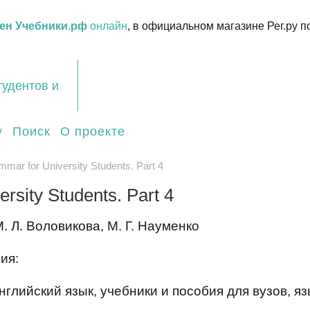
ен Учебники.рф
онлайн
, в официальном магазине Рег.ру п
тудентов и
у
Поиск
О проекте
mar for University Students. Part 4
rsity Students. Part 4
. Л. Воловикова, М. Г. Науменко
ия:
глийский язык, учебники и пособия для вузов, я