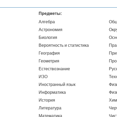
Предметы:
Алгебра
Общ
Астрономия
Окр
Биология
Осн
Вероятность и статистика
Пра
География
При
Геометрия
Про
Естествознание
Рус
ИЗО
Тех
Иностранный язык
Физ
Информатика
Физ
История
Хим
Литература
Чер
Математика
Чис