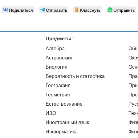
Поделиться
Отправить
Класснуть
Отправить
Предметы:
Алгебра
Общ
Астрономия
Окр
Биология
Осн
Вероятность и статистика
Пра
География
При
Геометрия
Про
Естествознание
Рус
ИЗО
Тех
Иностранный язык
Физ
Информатика
Физ