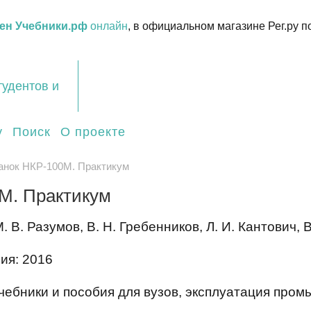
ен Учебники.рф
онлайн
, в официальном магазине Рег.ру п
тудентов и
у
Поиск
О проекте
анок НКР-100М. Практикум
М. Практикум
. В. Разумов, В. Н. Гребенников, Л. И. Кантович, 
ия: 2016
чебники и пособия для вузов, эксплуатация про