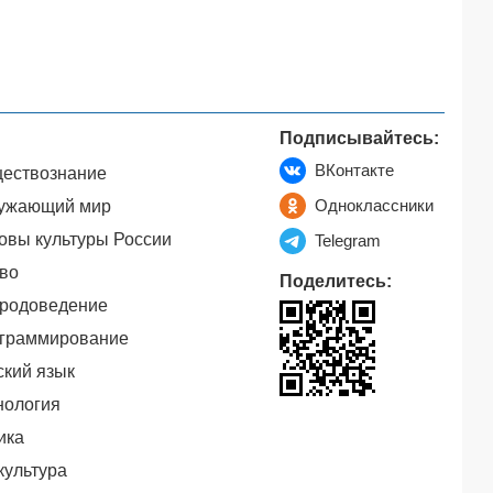
Подписывайтесь:
ВКонтакте
ествознание
Одноклассники
ужающий мир
овы культуры России
Telegram
во
Поделитесь:
родоведение
граммирование
ский язык
нология
ика
культура