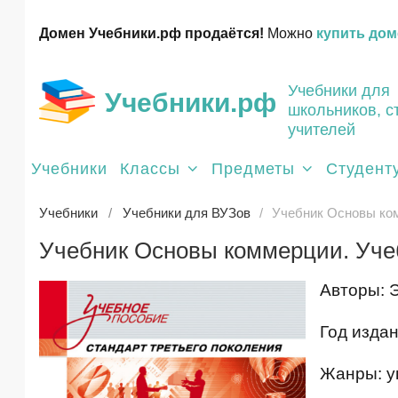
Домен Учебники.рф продаётся!
Можно
купить дом
Учебники для
Учебники.рф
школьников, с
учителей
Учебники
Классы
Предметы
Студент
Учебники
Учебники для ВУЗов
Учебник Основы ко
Учебник Основы коммерции. Уче
Авторы: Э
Год издан
Жанры: у