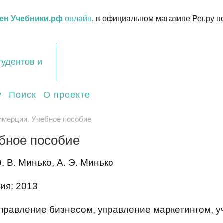
ен Учебники.рф
онлайн
, в официальном магазине Рег.ру п
тудентов и
у
Поиск
О проекте
ммерции. Учебное пособие
бное пособие
. В. Минько, А. Э. Минько
ия: 2013
правление бизнесом, управление маркетингом, уч