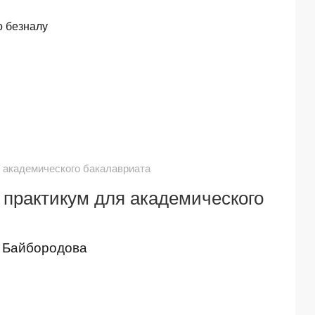
о безналу
ля академического бакалавриата
и практикум для академического
 Байбородова