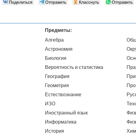
Поделиться
Отправить
Класснуть
Отправить
Предметы:
Алгебра
Общ
Астрономия
Окр
Биология
Осн
Вероятность и статистика
Пра
География
При
Геометрия
Про
Естествознание
Рус
ИЗО
Тех
Иностранный язык
Физ
Информатика
Физ
История
Хим