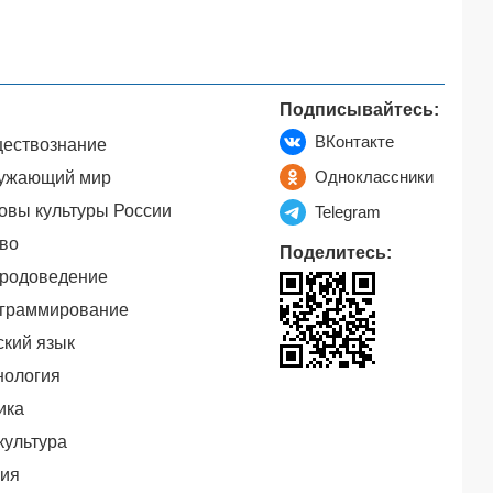
Подписывайтесь:
ВКонтакте
ествознание
Одноклассники
ужающий мир
овы культуры России
Telegram
во
Поделитесь:
родоведение
граммирование
ский язык
нология
ика
культура
ия