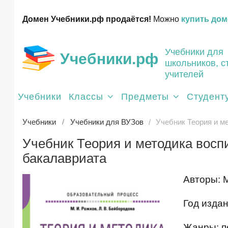
Домен Учебники.рф продаётся!
Можно
купить дом
Учебники для
Учебники.рф
школьников, с
учителей
Учебники
Классы
Предметы
Студент
Учебники
Учебники для ВУЗов
Учебник Теория и ме
Учебник Теория и методика воспи
бакалавриата
Авторы: 
Год издан
Жанры: пе