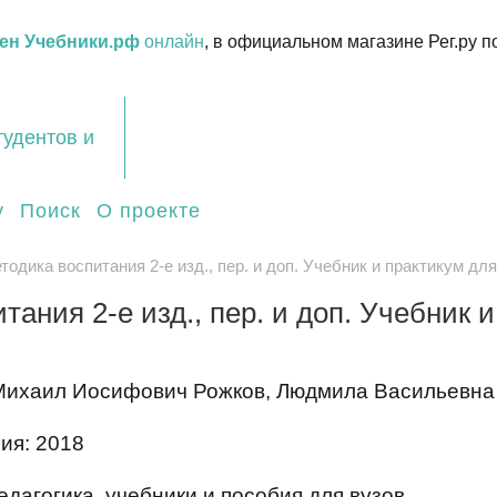
ен Учебники.рф
онлайн
, в официальном магазине Рег.ру п
тудентов и
у
Поиск
О проекте
тодика воспитания 2-е изд., пер. и доп. Учебник и практикум д
тания 2-е изд., пер. и доп. Учебник 
Михаил Иосифович Рожков, Людмила Васильевна
ия: 2018
дагогика, учебники и пособия для вузов