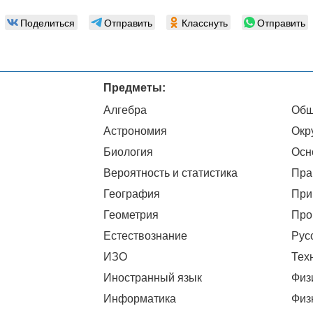
Поделиться
Отправить
Класснуть
Отправить
Предметы:
Алгебра
Общ
Астрономия
Окр
Биология
Осн
Вероятность и статистика
Пра
География
При
Геометрия
Про
Естествознание
Рус
ИЗО
Тех
Иностранный язык
Физ
Информатика
Физ