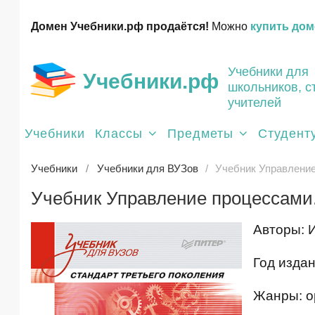
Домен Учебники.рф продаётся!
Можно
купить дом
Учебники для
Учебники.рф
школьников, с
учителей
Учебники
Классы
Предметы
Студент
Учебники
Учебники для ВУЗов
Учебник Управление
Учебник Управление процессами.
Авторы: И
Год издан
Жанры: о