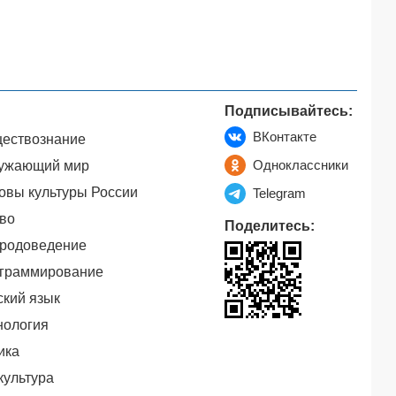
Подписывайтесь:
ВКонтакте
ествознание
Одноклассники
ужающий мир
овы культуры России
Telegram
во
Поделитесь:
родоведение
граммирование
ский язык
нология
ика
культура