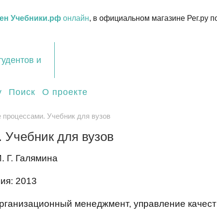
ен Учебники.рф
онлайн
, в официальном магазине Рег.ру п
тудентов и
у
Поиск
О проекте
 процессами. Учебник для вузов
 Учебник для вузов
. Г. Галямина
ия: 2013
рганизационный менеджмент, управление качеств