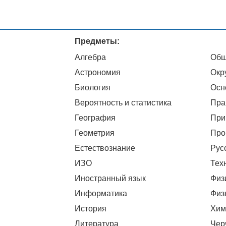
Предметы:
Алгебра
Общ
Астрономия
Окр
Биология
Осн
Вероятность и статистика
Пра
География
При
Геометрия
Про
Естествознание
Рус
ИЗО
Тех
Иностранный язык
Физ
Информатика
Физ
История
Хим
Литература
Чер