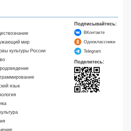
Подписывайтесь:
ВКонтакте
ествознание
Одноклассники
ужающий мир
овы культуры России
Telegram
во
Поделитесь:
родоведение
граммирование
ский язык
нология
ика
культура
ия
чение