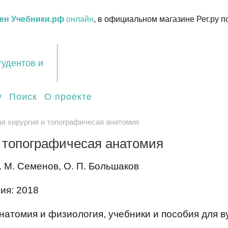
ен Учебники.рф
онлайн
, в официальном магазине Рег.ру п
тудентов и
у
Поиск
О проекте
я хирургия и топографичесая анатомия
 топографичесая анатомия
. М. Семенов, О. П. Большаков
ия: 2018
атомия и физиология, учебники и пособия для ву