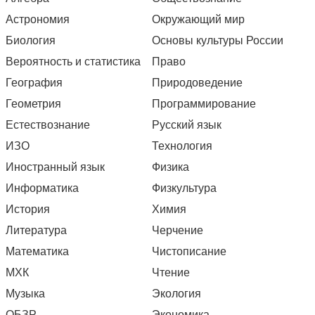
Астрономия
Окружающий мир
Биология
Основы культуры России
Вероятность и статистика
Право
География
Природоведение
Геометрия
Программирование
Естествознание
Русский язык
ИЗО
Технология
Иностранный язык
Физика
Информатика
Физкультура
История
Химия
Литература
Черчение
Математика
Чистописание
МХК
Чтение
Музыка
Экология
ОБЗР
Экономика